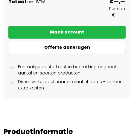
Totaal
€--,--
excl.BTW
Per stuk
€ --,--
Maak account
Offerte aanvragen
check
Eenmalige opstartkosten bedrukking ongeacht
aantal en soorten producten
check
Direct white label naar alternatief adres - zonder
extra kosten
Productinformatie