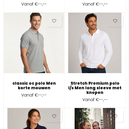
Vanaf
€--,--
Vanaf
€--,--
classic oc polo Men
Stretch Premium polo
korte mouwen
l/s Men long sleeve met
knopen
Vanaf
€--,--
Vanaf
€--,--