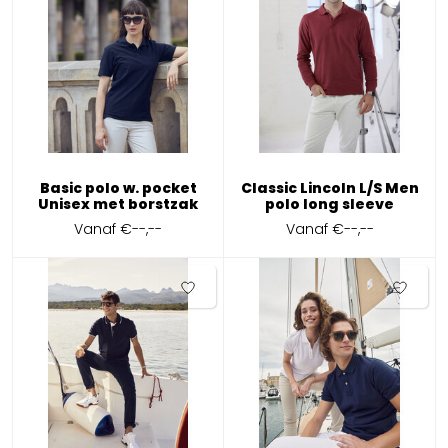
Basic polo w. pocket
Classic Lincoln L/S Men
Unisex met borstzak
polo long sleeve
Vanaf
€--,--
Vanaf
€--,--