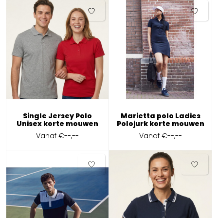
Single Jersey Polo
Marietta polo Ladies
Unisex korte mouwen
Polojurk korte mouwen
Vanaf
€--,--
Vanaf
€--,--