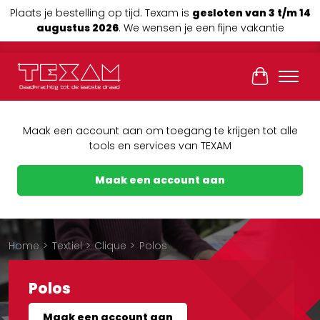
Plaats je bestelling op tijd. Texam is
gesloten van 3 t/m 14
augustus 2026
. We wensen je een fijne vakantie
Winkelwag
Maak een account aan om toegang te krijgen tot alle
tools en services van TEXAM
Maak een account aan
Home
>
Textiel
>
Clique
>
Polos
Polos
Maak een account aan