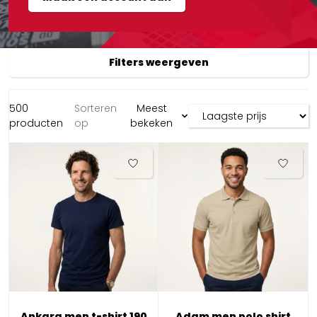
Filters weergeven
500
Sorteren
Meest
producten
op
bekeken
Ankara men t-shirt 190
Adam men polo shirt