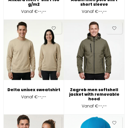
g/m2
short sleeve
Vanaf
€--,--
Vanaf
€--,--
Delta unisex sweatshirt
Zagreb men softshell
jacket with removable
Vanaf
€--,--
hood
Vanaf
€--,--