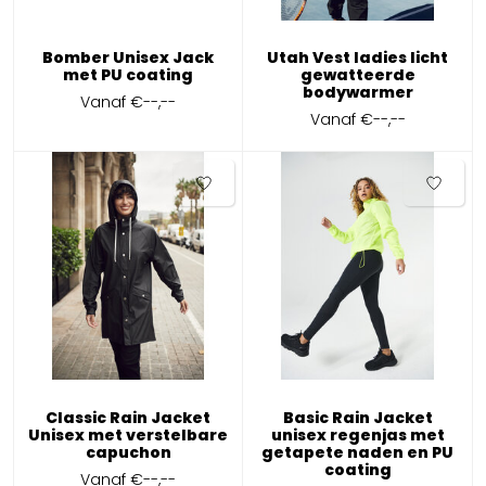
Bomber Unisex Jack
Utah Vest ladies licht
met PU coating
gewatteerde
bodywarmer
Vanaf
€--,--
Vanaf
€--,--
Classic Rain Jacket
Basic Rain Jacket
Unisex met verstelbare
unisex regenjas met
capuchon
getapete naden en PU
coating
Vanaf
€--,--