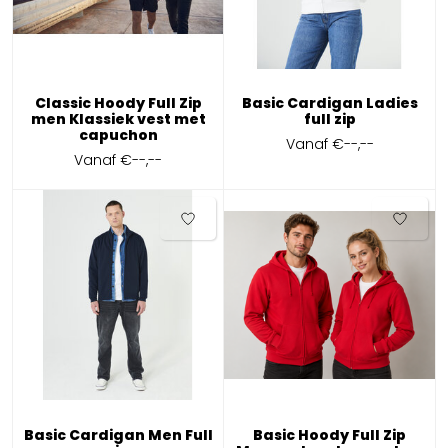
Classic Hoody Full Zip
Basic Cardigan Ladies
men Klassiek vest met
full zip
capuchon
Vanaf
€--,--
Vanaf
€--,--
Basic Cardigan Men Full
Basic Hoody Full Zip