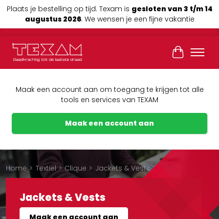
Plaats je bestelling op tijd. Texam is
gesloten van 3 t/m 14
augustus 2026
. We wensen je een fijne vakantie
Winkelwag
Maak een account aan om toegang te krijgen tot alle
tools en services van TEXAM
Maak een account aan
Home
>
Textiel
>
Clique
>
Jackets & Vests
Jackets & Vests
Maak een account aan