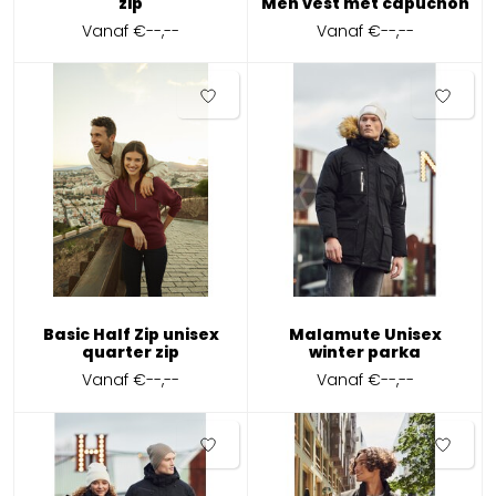
zip
Men vest met capuchon
Vanaf
€--,--
Vanaf
€--,--
Basic Half Zip unisex
Malamute Unisex
quarter zip
winter parka
Vanaf
€--,--
Vanaf
€--,--