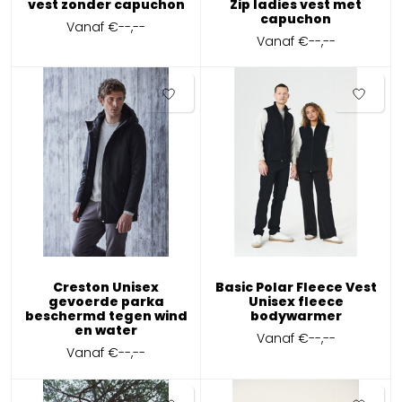
vest zonder capuchon
Zip ladies vest met
capuchon
Vanaf
€--,--
Vanaf
€--,--
Creston Unisex
Basic Polar Fleece Vest
gevoerde parka
Unisex fleece
beschermd tegen wind
bodywarmer
en water
Vanaf
€--,--
Vanaf
€--,--