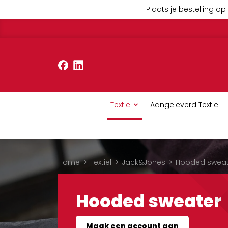
Plaats je bestelling op 
Textiel
Aangeleverd Textiel
Home
>
Textiel
>
Jack&Jones
>
Hooded sweat
Hooded sweater
Maak een account aan