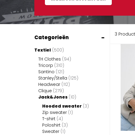
3 Produc
-
Categorieën
Textiel
(500)
TH Clothes
(94)
Tricorp
(310)
Santino
(121)
Stanley/Stella
(125)
Headwear
(112)
Clique
(279)
Jack&Jones
(10)
Hooded sweater
(3)
Zip sweater
(1)
T-shirt
(4)
Poloshirt
(3)
Sweater
(1)