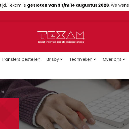
tijd. Texam is
gesloten van 3 t/m 14 augustus 2026
. We wense
Transfers bestellen
Brisby
Technieken
Over ons
er