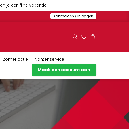
n je een fijne vakantie
Aanmelden / Inloggen
Zomer actie
Klantenservice
Maak een account aan