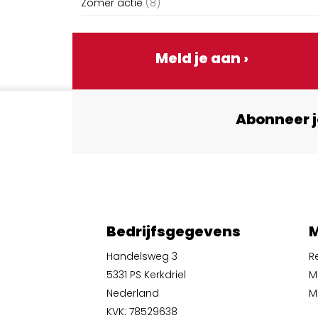
Zomer actie
(8)
Meld je aan ›
Abonneer j
Bedrijfsgegevens
M
Handelsweg 3
R
5331 PS Kerkdriel
M
Nederland
Mi
KVK: 78529638