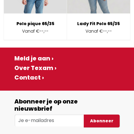
Polo pique 65/35
Lady Fit Polo 65/35
Vanaf
€--,--
Vanaf
€--,--
Meld je aan ›
Over Texam ›
Contact ›
Abonneer je op onze
nieuwsbrief
Abonneer