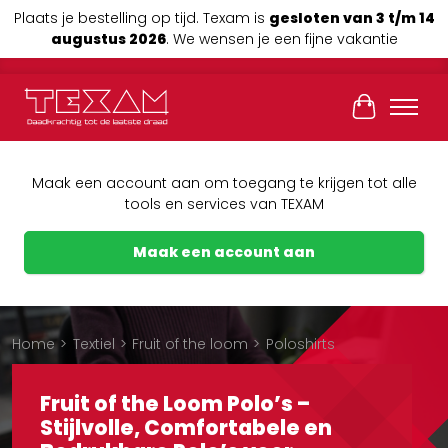
Plaats je bestelling op tijd. Texam is
gesloten van 3 t/m 14
augustus 2026
. We wensen je een fijne vakantie
Winkelwag
Maak een account aan om toegang te krijgen tot alle
tools en services van TEXAM
Maak een account aan
Home
>
Textiel
>
Fruit of the loom
>
Poloshirts
Fruit of the Loom Polo’s –
Stijlvolle, Comfortabele en