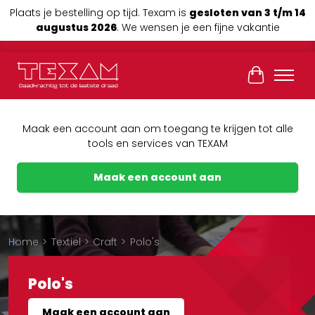
Plaats je bestelling op tijd. Texam is
gesloten van 3 t/m 14
augustus 2026
. We wensen je een fijne vakantie
Winkelwag
Maak een account aan om toegang te krijgen tot alle
tools en services van TEXAM
Maak een account aan
Home
>
Textiel
>
Craft
>
Polo's
Polo's
Maak een account aan