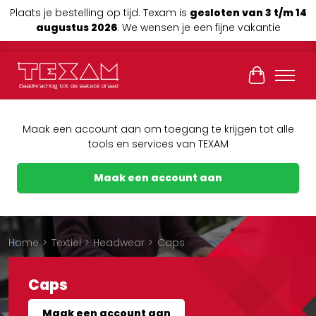
Plaats je bestelling op tijd. Texam is
gesloten van 3 t/m 14
augustus 2026
. We wensen je een fijne vakantie
Winkelwag
Maak een account aan om toegang te krijgen tot alle
tools en services van TEXAM
Maak een account aan
Home
>
Textiel
>
Headwear
>
Caps
Caps
Maak een account aan