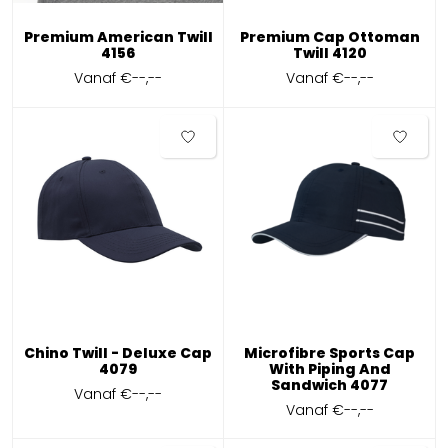
Premium American Twill
Premium Cap Ottoman
4156
Twill 4120
Vanaf
€--,--
Vanaf
€--,--
Chino Twill - Deluxe Cap
Microfibre Sports Cap
4079
With Piping And
Sandwich 4077
Vanaf
€--,--
Vanaf
€--,--