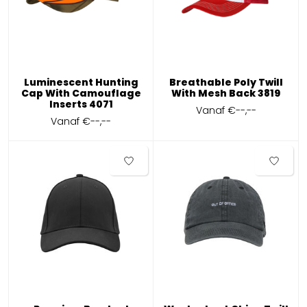
Luminescent Hunting
Breathable Poly Twill
Cap With Camouflage
With Mesh Back 3819
Inserts 4071
Vanaf
€--,--
Vanaf
€--,--