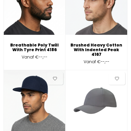
Breathable Poly Twill
Brushed Heavy Cotton
With Tyre Print 4186
With Indented Peak
4167
Vanaf
€--,--
Vanaf
€--,--