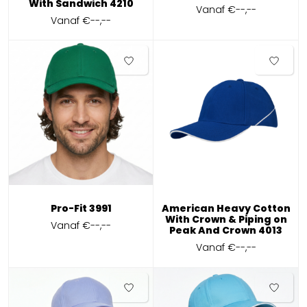
With Sandwich 4210
Vanaf
€--,--
Vanaf
€--,--
Pro-Fit 3991
American Heavy Cotton
With Crown & Piping on
Vanaf
€--,--
Peak And Crown 4013
Vanaf
€--,--