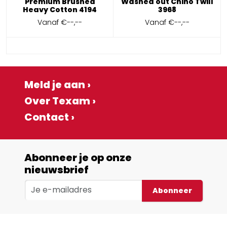
Premium Brushed
Washed out Chino Twill
Heavy Cotton 4194
3968
Vanaf
€--,--
Vanaf
€--,--
Meld je aan ›
Over Texam ›
Contact ›
Abonneer je op onze
nieuwsbrief
Abonneer