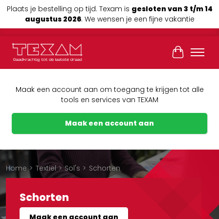
Plaats je bestelling op tijd. Texam is
gesloten van 3 t/m 14
augustus 2026
. We wensen je een fijne vakantie
Winkelwag
Maak een account aan om toegang te krijgen tot alle
tools en services van TEXAM
Maak een account aan
Home
>
Textiel
>
Sol's
>
Schorten
Schorten
Maak een account aan