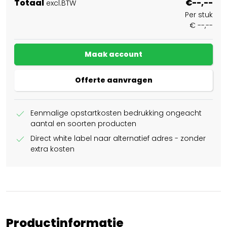
Totaal
€--,--
excl.BTW
Per stuk
€ --,--
Maak account
Offerte aanvragen
check
Eenmalige opstartkosten bedrukking ongeacht
aantal en soorten producten
check
Direct white label naar alternatief adres - zonder
extra kosten
Productinformatie