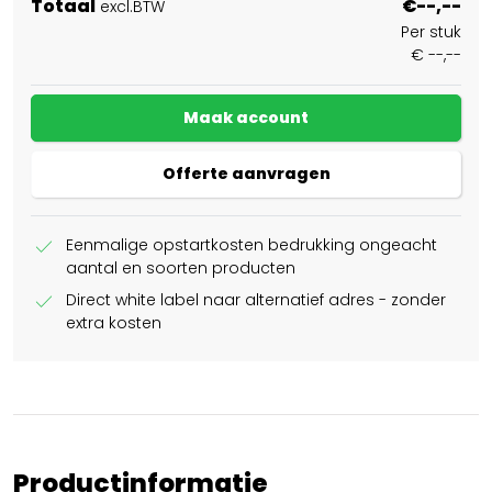
Totaal
€--,--
excl.BTW
Per stuk
€ --,--
Maak account
Offerte aanvragen
check
Eenmalige opstartkosten bedrukking ongeacht
aantal en soorten producten
check
Direct white label naar alternatief adres - zonder
extra kosten
Productinformatie