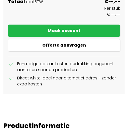
Totaal
€--,--
excl.BTW
Per stuk
€ --,--
Maak account
Offerte aanvragen
check
Eenmalige opstartkosten bedrukking ongeacht
aantal en soorten producten
check
Direct white label naar alternatief adres - zonder
extra kosten
Productinformatie