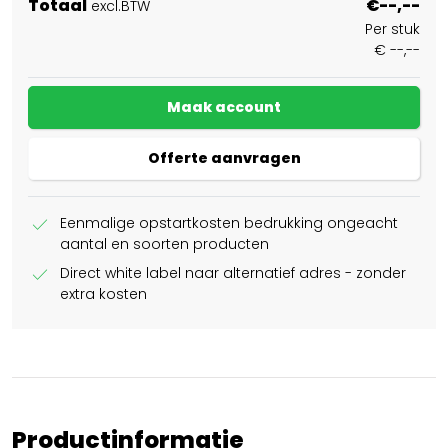
Totaal
€--,--
excl.BTW
Per stuk
€ --,--
Maak account
Offerte aanvragen
check
Eenmalige opstartkosten bedrukking ongeacht
aantal en soorten producten
check
Direct white label naar alternatief adres - zonder
extra kosten
Productinformatie