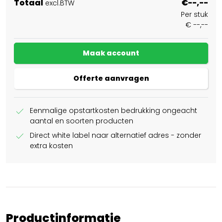
Totaal
€--,--
excl.BTW
Per stuk
€ --,--
Maak account
Offerte aanvragen
check
Eenmalige opstartkosten bedrukking ongeacht
aantal en soorten producten
check
Direct white label naar alternatief adres - zonder
extra kosten
Productinformatie