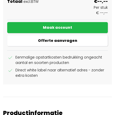
Totaal
€--,--
excl.BTW
Per stuk
€ --,--
Maak account
Offerte aanvragen
check
Eenmalige opstartkosten bedrukking ongeacht
aantal en soorten producten
check
Direct white label naar alternatief adres - zonder
extra kosten
Productinformatie