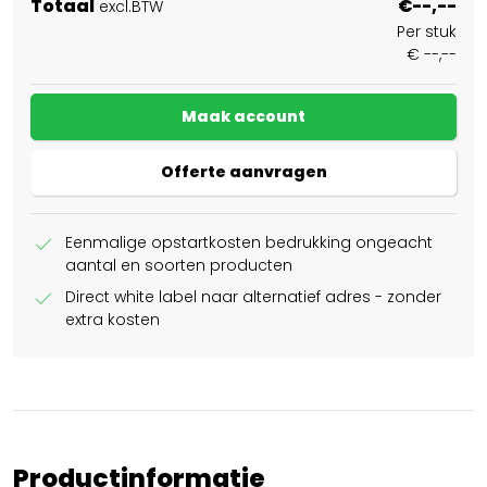
Totaal
€--,--
excl.BTW
Per stuk
€ --,--
Maak account
Offerte aanvragen
check
Eenmalige opstartkosten bedrukking ongeacht
aantal en soorten producten
check
Direct white label naar alternatief adres - zonder
extra kosten
Productinformatie