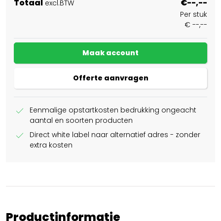
Totaal
€--,--
excl.BTW
Per stuk
€ --,--
Maak account
Offerte aanvragen
check
Eenmalige opstartkosten bedrukking ongeacht
aantal en soorten producten
check
Direct white label naar alternatief adres - zonder
extra kosten
Productinformatie