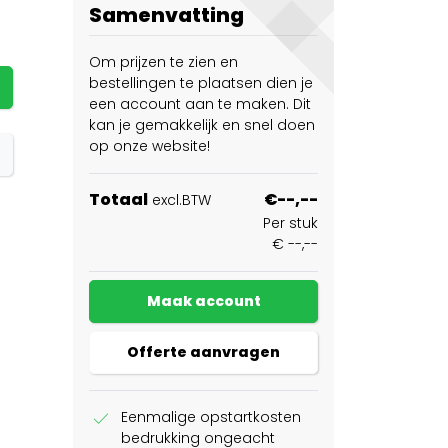
Samenvatting
Om prijzen te zien en
bestellingen te plaatsen dien je
een account aan te maken. Dit
kan je gemakkelijk en snel doen
op onze website!
Totaal
€--,--
excl.BTW
Per stuk
€ --,--
Maak account
Offerte aanvragen
check
Eenmalige opstartkosten
bedrukking ongeacht