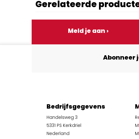
Gerelateerde product
Meld je aan ›
Abonneer j
Bedrijfsgegevens
M
Handelsweg 3
R
5331 PS Kerkdriel
M
Nederland
Mi