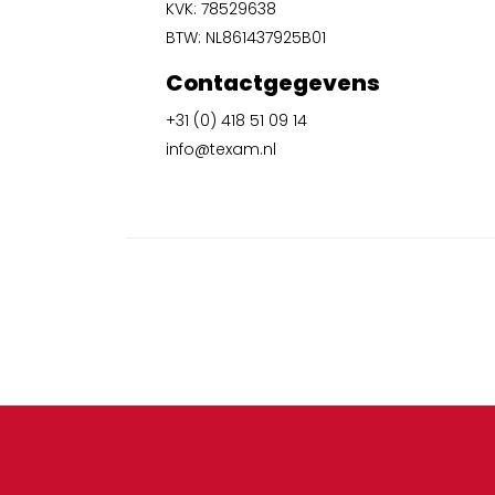
KVK: 78529638
BTW: NL861437925B01
Contactgegevens
+31 (0) 418 51 09 14
info@texam.nl