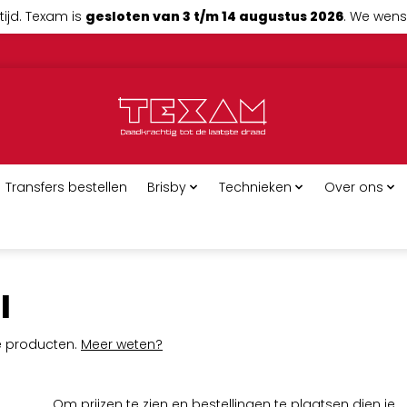
tijd. Texam is
gesloten van 3 t/m 14 augustus 2026
. We wense
Transfers bestellen
Brisby
Technieken
Over ons
l
ge producten.
Meer weten?
Om prijzen te zien en bestellingen te plaatsen dien je