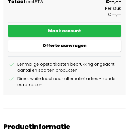
Totaal
€--,--
excl.BTW
Per stuk
€ --,--
Maak account
Offerte aanvragen
check
Eenmalige opstartkosten bedrukking ongeacht
aantal en soorten producten
check
Direct white label naar alternatief adres - zonder
extra kosten
Productinformatie