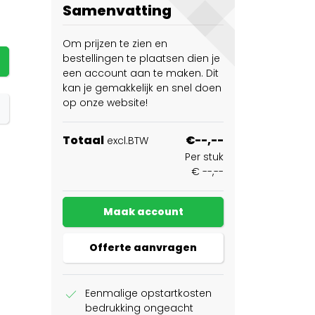
Samenvatting
Om prijzen te zien en
bestellingen te plaatsen dien je
een account aan te maken. Dit
kan je gemakkelijk en snel doen
op onze website!
Totaal
€--,--
excl.BTW
Per stuk
€ --,--
Maak account
Offerte aanvragen
check
Eenmalige opstartkosten
bedrukking ongeacht