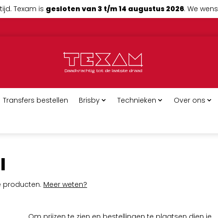
tijd. Texam is
gesloten van 3 t/m 14 augustus 2026
. We wense
Transfers bestellen
Brisby
Technieken
Over ons
l
ge producten.
Meer weten?
Om prijzen te zien en bestellingen te plaatsen dien je