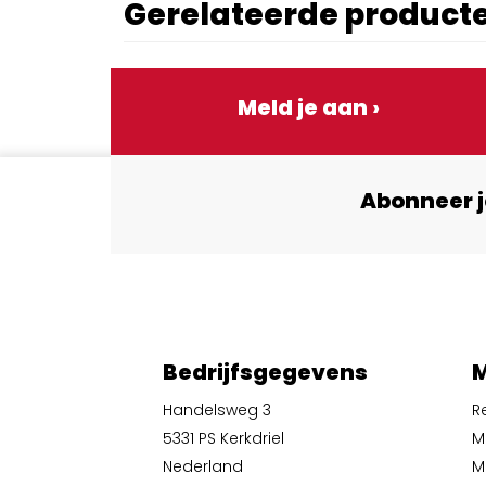
Gerelateerde product
Meld je aan ›
Abonneer j
Bedrijfsgegevens
M
Handelsweg 3
R
5331 PS Kerkdriel
M
Nederland
Mi