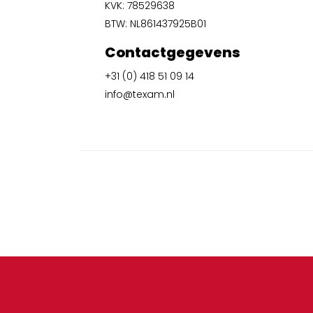
KVK: 78529638
BTW: NL861437925B01
Contactgegevens
+31 (0) 418 51 09 14
info@texam.nl