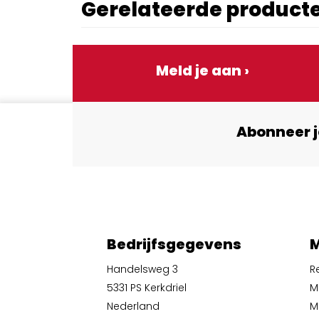
Gerelateerde product
Meld je aan ›
Abonneer j
Bedrijfsgegevens
M
Handelsweg 3
R
5331 PS Kerkdriel
M
Nederland
Mi