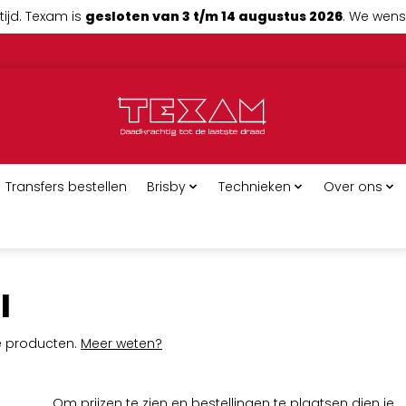
tijd. Texam is
gesloten van 3 t/m 14 augustus 2026
. We wense
Transfers bestellen
Brisby
Technieken
Over ons
l
ge producten.
Meer weten?
Om prijzen te zien en bestellingen te plaatsen dien je