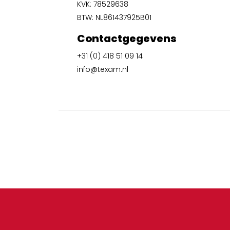
KVK: 78529638
BTW: NL861437925B01
Contactgegevens
+31 (0) 418 51 09 14
info@texam.nl