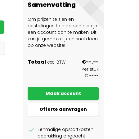
Samenvatting
Om prijzen te zien en
bestellingen te plaatsen dien je
een account aan te maken. Dit
kan je gemakkelijk en snel doen
op onze website!
Totaal
€--,--
excl.BTW
Per stuk
€ --,--
Maak account
Offerte aanvragen
check
Eenmalige opstartkosten
bedrukking ongeacht