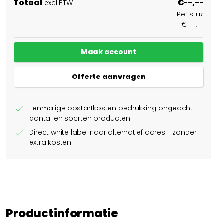
Totaal
€--,--
excl.BTW
Per stuk
€ --,--
Maak account
Offerte aanvragen
check
Eenmalige opstartkosten bedrukking ongeacht
aantal en soorten producten
check
Direct white label naar alternatief adres - zonder
extra kosten
Productinformatie