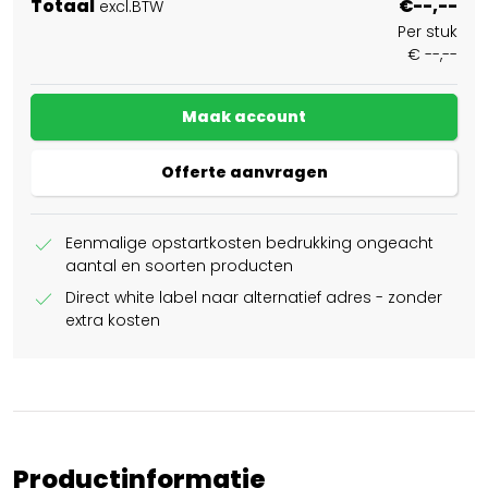
Totaal
€--,--
excl.BTW
Per stuk
€ --,--
Maak account
Offerte aanvragen
check
Eenmalige opstartkosten bedrukking ongeacht
aantal en soorten producten
check
Direct white label naar alternatief adres - zonder
extra kosten
Productinformatie