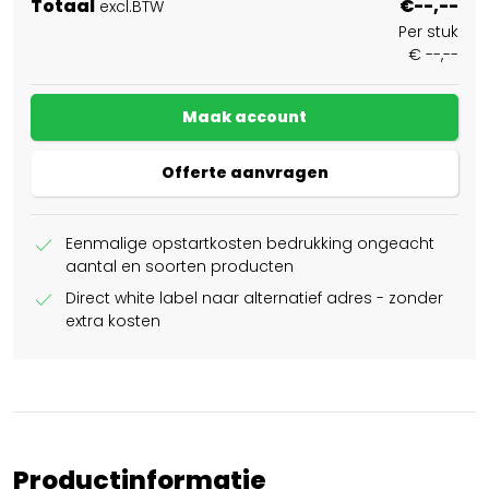
Totaal
€--,--
excl.BTW
Per stuk
€ --,--
Maak account
Offerte aanvragen
check
Eenmalige opstartkosten bedrukking ongeacht
aantal en soorten producten
check
Direct white label naar alternatief adres - zonder
extra kosten
Productinformatie