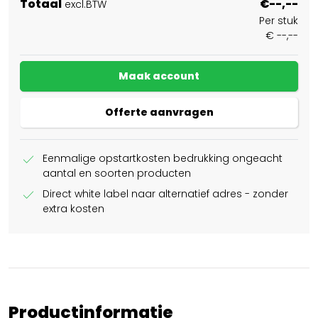
Totaal
€--,--
excl.BTW
Per stuk
€ --,--
Maak account
Offerte aanvragen
check
Eenmalige opstartkosten bedrukking ongeacht
aantal en soorten producten
check
Direct white label naar alternatief adres - zonder
extra kosten
Productinformatie