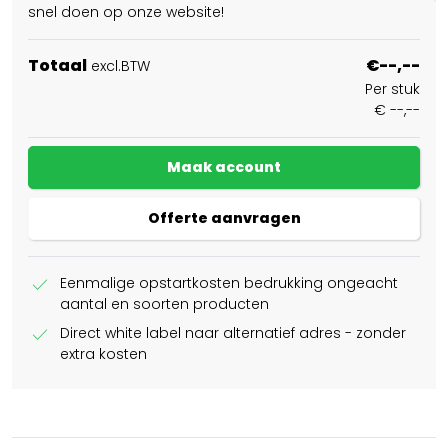
snel doen op onze website!
Totaal
€--,--
excl.BTW
Per stuk
€ --,--
Maak account
Offerte aanvragen
check
Eenmalige opstartkosten bedrukking ongeacht
aantal en soorten producten
check
Direct white label naar alternatief adres - zonder
extra kosten