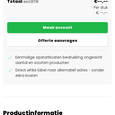
Totaal
€--,--
excl.BTW
Per stuk
€ --,--
Maak account
Offerte aanvragen
check
Eenmalige opstartkosten bedrukking ongeacht
aantal en soorten producten
check
Direct white label naar alternatief adres - zonder
extra kosten
Productinformatie