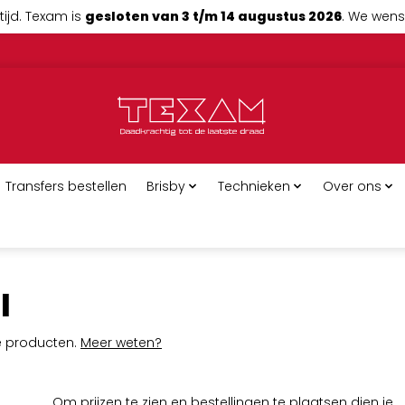
tijd. Texam is
gesloten van 3 t/m 14 augustus 2026
. We wense
Transfers bestellen
Brisby
Technieken
Over ons
l
ge producten.
Meer weten?
Om prijzen te zien en bestellingen te plaatsen dien je