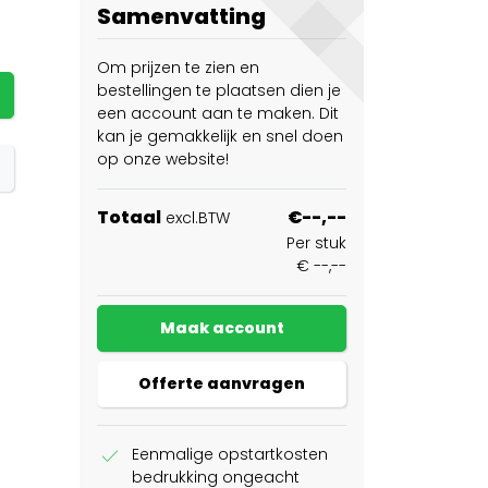
Samenvatting
Om prijzen te zien en
bestellingen te plaatsen dien je
een account aan te maken. Dit
kan je gemakkelijk en snel doen
op onze website!
Totaal
€--,--
excl.BTW
Per stuk
€ --,--
Maak account
Offerte aanvragen
check
Eenmalige opstartkosten
bedrukking ongeacht