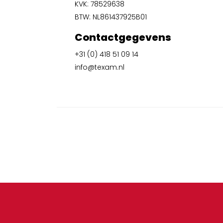
KVK: 78529638
BTW: NL861437925B01
Contactgegevens
+31 (0) 418 51 09 14
info@texam.nl