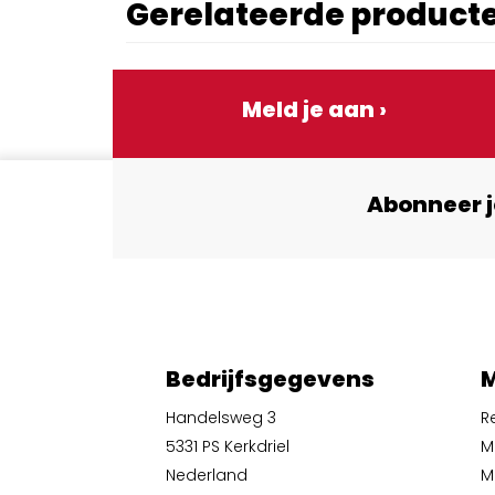
Gerelateerde product
Meld je aan ›
Abonneer j
Bedrijfsgegevens
M
Handelsweg 3
R
5331 PS Kerkdriel
M
Nederland
Mi