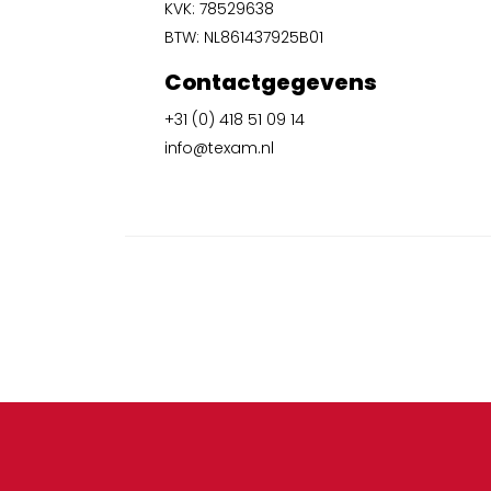
KVK: 78529638
BTW: NL861437925B01
Contactgegevens
+31 (0) 418 51 09 14
info@texam.nl