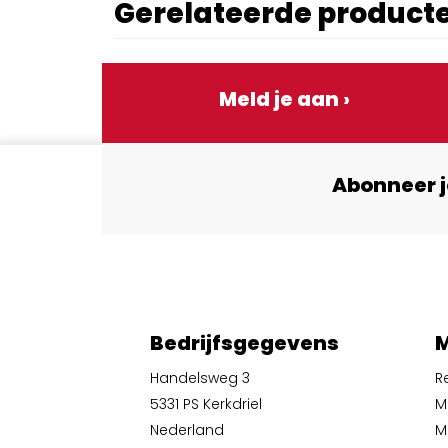
Gerelateerde product
Meld je aan ›
Abonneer j
Bedrijfsgegevens
M
Handelsweg 3
R
5331 PS Kerkdriel
M
Nederland
Mi