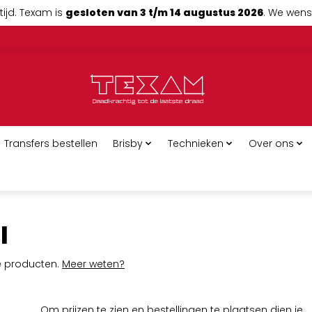
tijd. Texam is
gesloten van 3 t/m 14 augustus 2026
. We wense
Transfers bestellen
Brisby
Technieken
Over ons
l
ge producten.
Meer weten?
Om prijzen te zien en bestellingen te plaatsen dien je