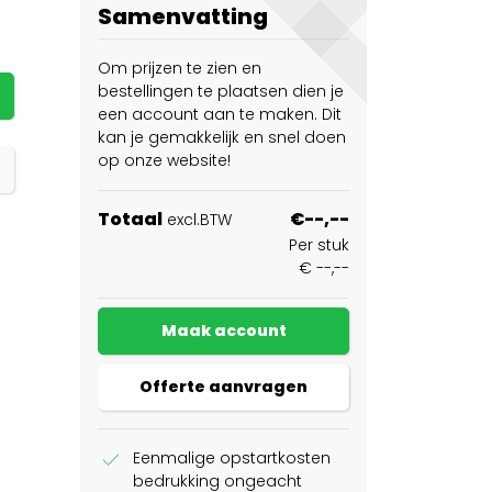
Samenvatting
Om prijzen te zien en
bestellingen te plaatsen dien je
een account aan te maken. Dit
kan je gemakkelijk en snel doen
op onze website!
Totaal
€--,--
excl.BTW
Per stuk
€ --,--
Maak account
Offerte aanvragen
check
Eenmalige opstartkosten
bedrukking ongeacht