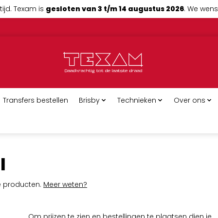
tijd. Texam is
gesloten van 3 t/m 14 augustus 2026
. We wense
Transfers bestellen
Brisby
Technieken
Over ons
l
ge producten.
Meer weten?
Om prijzen te zien en bestellingen te plaatsen dien je