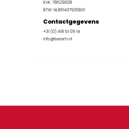
KVK: 78529638
BTW: NL861437925B01
Contactgegevens
+31 (0) 418 51 09 14
info@texam.nl