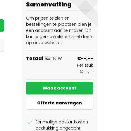
Samenvatting
Om prijzen te zien en
bestellingen te plaatsen dien je
een account aan te maken. Dit
kan je gemakkelijk en snel doen
op onze website!
Totaal
€--,--
excl.BTW
Per stuk
€ --,--
Maak account
Offerte aanvragen
check
Eenmalige opstartkosten
bedrukking ongeacht