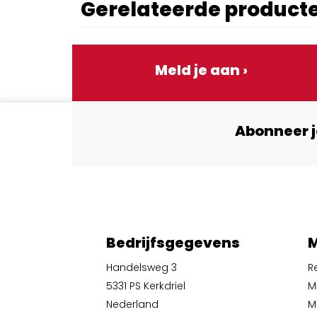
Gerelateerde product
Meld je aan ›
Abonneer j
Bedrijfsgegevens
M
Handelsweg 3
R
5331 PS Kerkdriel
M
Nederland
Mi