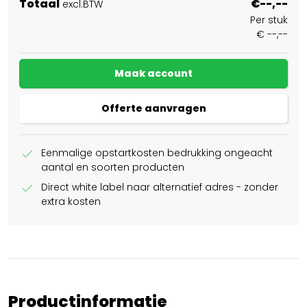
Totaal
€--,--
excl.BTW
Per stuk
€ --,--
Maak account
Offerte aanvragen
check
Eenmalige opstartkosten bedrukking ongeacht
aantal en soorten producten
check
Direct white label naar alternatief adres - zonder
extra kosten
Productinformatie