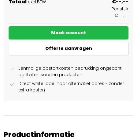
Totaal
€--,--
excl.BTW
Per stuk
€ --,--
Maak account
Offerte aanvragen
check
Eenmalige opstartkosten bedrukking ongeacht
aantal en soorten producten
check
Direct white label naar alternatief adres - zonder
extra kosten
Productinformatie