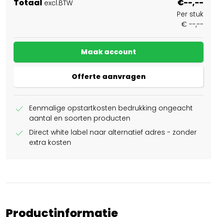
Totaal
€--,--
excl.BTW
Per stuk
€ --,--
Maak account
Offerte aanvragen
check
Eenmalige opstartkosten bedrukking ongeacht
aantal en soorten producten
check
Direct white label naar alternatief adres - zonder
extra kosten
Productinformatie