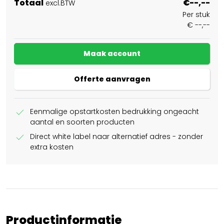
Totaal
€--,--
excl.BTW
Per stuk
€ --,--
Maak account
Offerte aanvragen
check
Eenmalige opstartkosten bedrukking ongeacht
aantal en soorten producten
check
Direct white label naar alternatief adres - zonder
extra kosten
Productinformatie