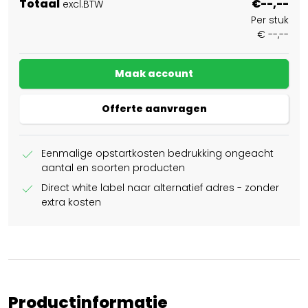
Totaal
€--,--
excl.BTW
Per stuk
€ --,--
Maak account
Offerte aanvragen
check
Eenmalige opstartkosten bedrukking ongeacht
aantal en soorten producten
check
Direct white label naar alternatief adres - zonder
extra kosten
Productinformatie