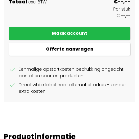
Totaal
€--,--
excl.BTW
Per stuk
€ --,--
Maak account
Offerte aanvragen
check
Eenmalige opstartkosten bedrukking ongeacht
aantal en soorten producten
check
Direct white label naar alternatief adres - zonder
extra kosten
Productinformatie