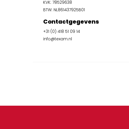
KVK: 78529638
BTW: NL861437925B01
Contactgegevens
+31 (0) 418 51 09 14
info@texam.nl