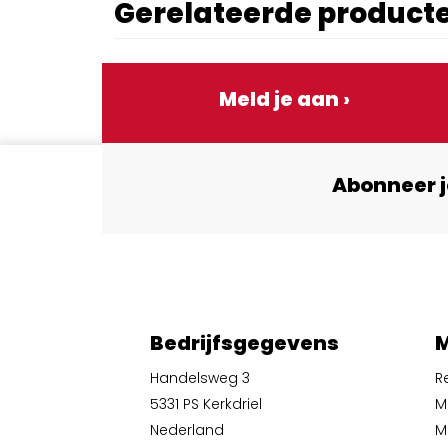
Gerelateerde product
Meld je aan ›
Abonneer j
Bedrijfsgegevens
M
Handelsweg 3
R
5331 PS Kerkdriel
M
Nederland
Mi