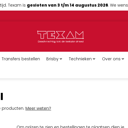
tijd. Texam is
gesloten van 3 t/m 14 augustus 2026
. We wense
Transfers bestellen
Brisby
Technieken
Over ons
l
ge producten.
Meer weten?
Om prijzen te zien en bestellingen te plaatsen dien je