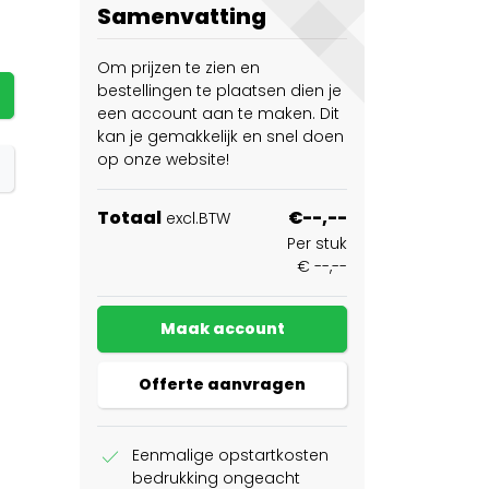
Samenvatting
Om prijzen te zien en
bestellingen te plaatsen dien je
een account aan te maken. Dit
kan je gemakkelijk en snel doen
op onze website!
Totaal
€--,--
excl.BTW
Per stuk
€ --,--
Maak account
Offerte aanvragen
check
Eenmalige opstartkosten
bedrukking ongeacht