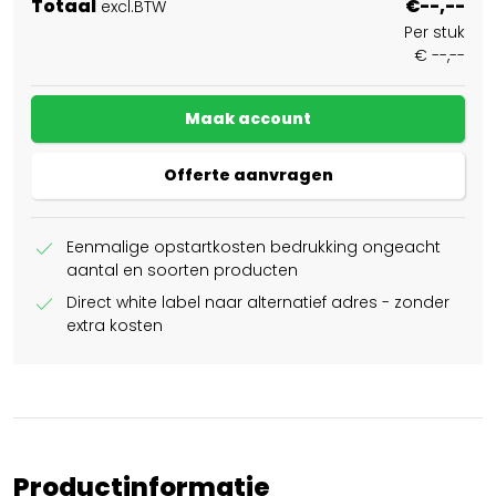
Totaal
€--,--
excl.BTW
Per stuk
€ --,--
Maak account
Offerte aanvragen
check
Eenmalige opstartkosten bedrukking ongeacht
aantal en soorten producten
check
Direct white label naar alternatief adres - zonder
extra kosten
Productinformatie