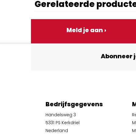
Gerelateerde product
Meld je aan ›
Abonneer j
Bedrijfsgegevens
M
Handelsweg 3
R
5331 PS Kerkdriel
M
Nederland
Mi