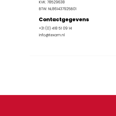
KVK: 78529638
BTW: NL861437925B01
Contactgegevens
+31 (0) 418 51 09 14
info@texam.nl