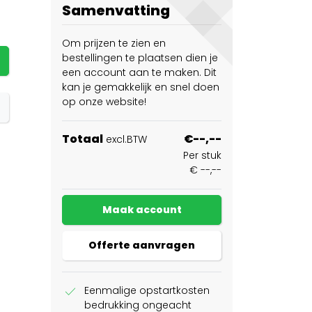
Samenvatting
Om prijzen te zien en
bestellingen te plaatsen dien je
een account aan te maken. Dit
kan je gemakkelijk en snel doen
op onze website!
Totaal
€--,--
excl.BTW
Per stuk
€ --,--
Maak account
Offerte aanvragen
check
Eenmalige opstartkosten
bedrukking ongeacht