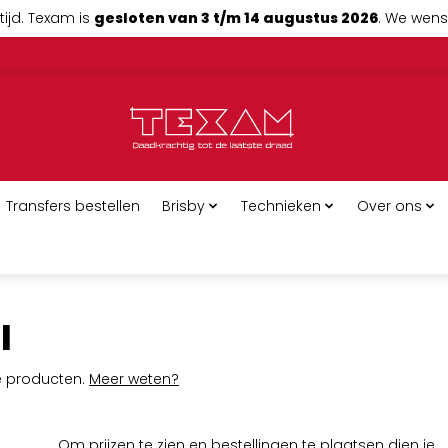
tijd. Texam is
gesloten van 3 t/m 14 augustus 2026
. We wense
Transfers bestellen
Brisby
Technieken
Over ons
l
ge producten.
Meer weten?
Om prijzen te zien en bestellingen te plaatsen dien je