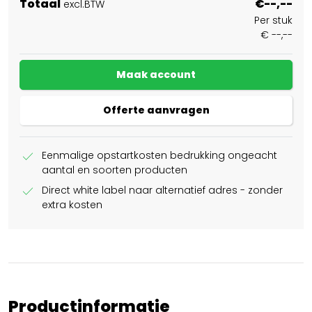
Totaal
€--,--
excl.BTW
Per stuk
€ --,--
Maak account
Offerte aanvragen
check
Eenmalige opstartkosten bedrukking ongeacht
aantal en soorten producten
check
Direct white label naar alternatief adres - zonder
extra kosten
Productinformatie