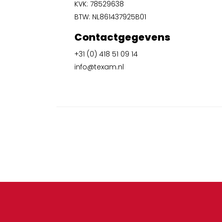
KVK: 78529638
BTW: NL861437925B01
Contactgegevens
+31 (0) 418 51 09 14
info@texam.nl