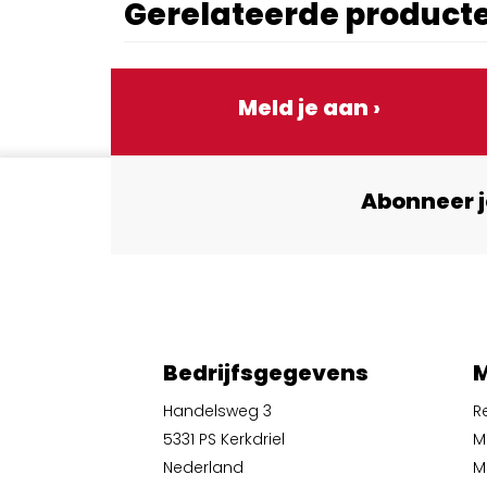
Gerelateerde product
Meld je aan ›
Abonneer j
Bedrijfsgegevens
M
Handelsweg 3
R
5331 PS Kerkdriel
M
Nederland
Mi