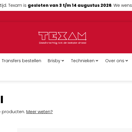
tijd. Texam is
gesloten van 3 t/m 14 augustus 2026
. We wense
Transfers bestellen
Brisby
Technieken
Over ons
l
ge producten.
Meer weten?