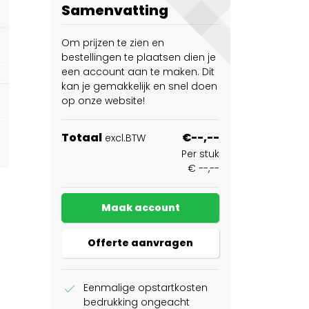
Samenvatting
Om prijzen te zien en
bestellingen te plaatsen dien je
een account aan te maken. Dit
kan je gemakkelijk en snel doen
op onze website!
Totaal
€--,--
excl.BTW
Per stuk
€ --,--
Maak account
Offerte aanvragen
check
Eenmalige opstartkosten
bedrukking ongeacht