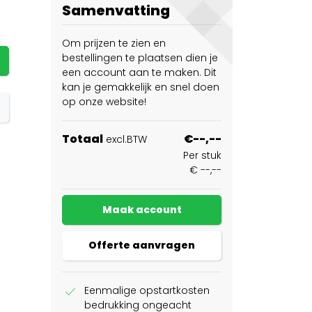
Samenvatting
Om prijzen te zien en
bestellingen te plaatsen dien je
een account aan te maken. Dit
kan je gemakkelijk en snel doen
op onze website!
Totaal
€--,--
excl.BTW
Per stuk
€ --,--
Maak account
Offerte aanvragen
check
Eenmalige opstartkosten
bedrukking ongeacht