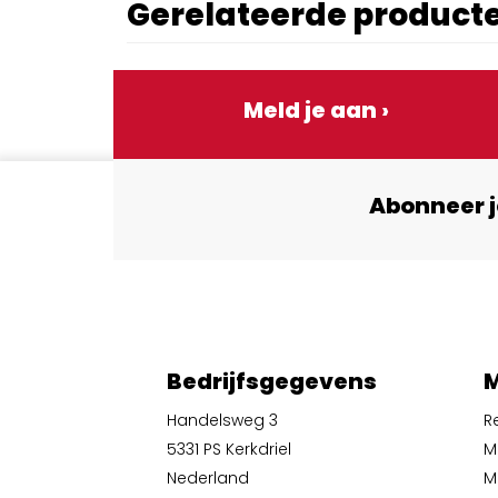
Gerelateerde product
Meld je aan ›
Abonneer j
Bedrijfsgegevens
M
Handelsweg 3
R
5331 PS Kerkdriel
M
Nederland
Mi