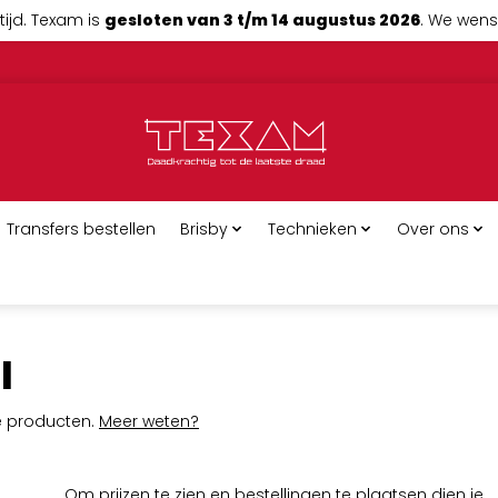
tijd. Texam is
gesloten van 3 t/m 14 augustus 2026
. We wense
Transfers bestellen
Brisby
Technieken
Over ons
l
ge producten.
Meer weten?
Om prijzen te zien en bestellingen te plaatsen dien je