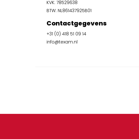
KVK: 78529638
BTW: NL861437925B01
Contactgegevens
+31 (0) 418 51 09 14
info@texam.nl