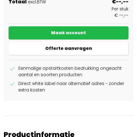
Totaal
€--,--
excl.BTW
Per stuk
€ --,--
Maak account
Offerte aanvragen
check
Eenmalige opstartkosten bedrukking ongeacht
aantal en soorten producten
check
Direct white label naar alternatief adres - zonder
extra kosten
Productinformatie