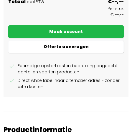
Totaal
€--,--
excl.BTW
Per stuk
€ --,--
Maak account
Offerte aanvragen
check
Eenmalige opstartkosten bedrukking ongeacht
aantal en soorten producten
check
Direct white label naar alternatief adres - zonder
extra kosten
Productinformatie