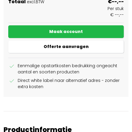
Totaal
€--,--
excl.BTW
Per stuk
€ --,--
Maak account
Offerte aanvragen
check
Eenmalige opstartkosten bedrukking ongeacht
aantal en soorten producten
check
Direct white label naar alternatief adres - zonder
extra kosten
Productinformatie