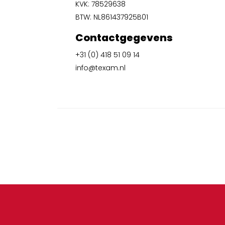
KVK: 78529638
BTW: NL861437925B01
Contactgegevens
+31 (0) 418 51 09 14
info@texam.nl