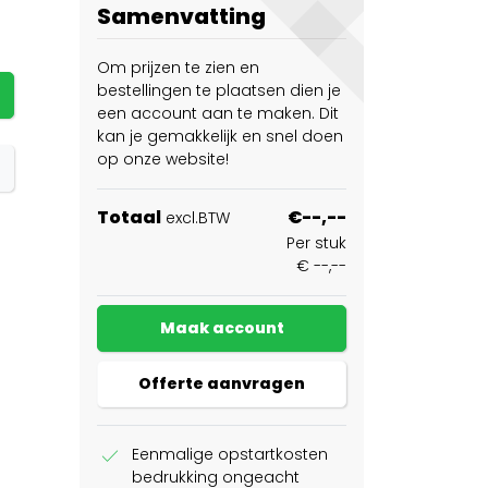
Samenvatting
Om prijzen te zien en
bestellingen te plaatsen dien je
een account aan te maken. Dit
kan je gemakkelijk en snel doen
op onze website!
Totaal
€--,--
excl.BTW
Per stuk
€ --,--
Maak account
Offerte aanvragen
check
Eenmalige opstartkosten
bedrukking ongeacht