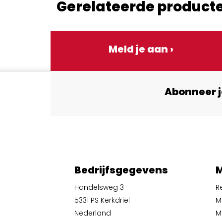
Gerelateerde product
Meld je aan ›
Abonneer j
Bedrijfsgegevens
M
Handelsweg 3
R
5331 PS Kerkdriel
M
Nederland
Mi