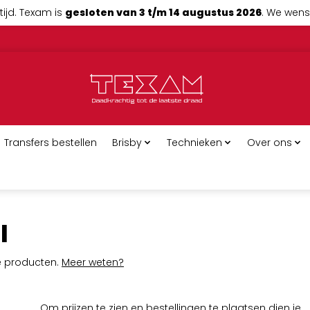
tijd. Texam is
gesloten van 3 t/m 14 augustus 2026
. We wense
Transfers bestellen
Brisby
Technieken
Over ons
l
ge producten.
Meer weten?
Om prijzen te zien en bestellingen te plaatsen dien je