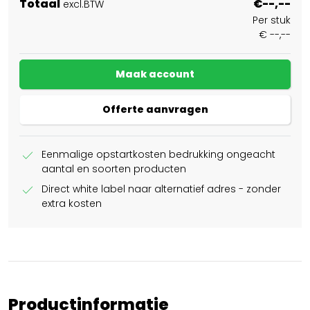
Totaal
€--,--
excl.BTW
Per stuk
€ --,--
Maak account
Offerte aanvragen
check
Eenmalige opstartkosten bedrukking ongeacht
aantal en soorten producten
check
Direct white label naar alternatief adres - zonder
extra kosten
Productinformatie