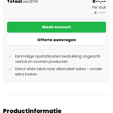
Totaal
€--,--
excl.BTW
Per stuk
€ --,--
Maak account
Offerte aanvragen
check
Eenmalige opstartkosten bedrukking ongeacht
aantal en soorten producten
check
Direct white label naar alternatief adres - zonder
extra kosten
Productinformatie