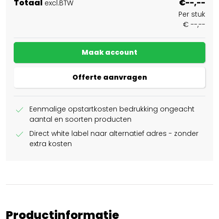
Totaal
€--,--
excl.BTW
Per stuk
€ --,--
Maak account
Offerte aanvragen
check
Eenmalige opstartkosten bedrukking ongeacht
aantal en soorten producten
check
Direct white label naar alternatief adres - zonder
extra kosten
Productinformatie