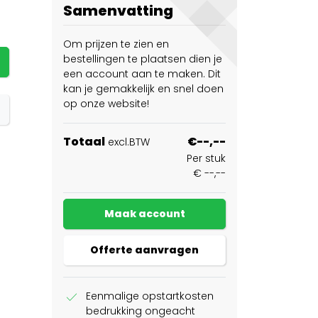
Samenvatting
Om prijzen te zien en
bestellingen te plaatsen dien je
een account aan te maken. Dit
kan je gemakkelijk en snel doen
op onze website!
Totaal
€--,--
excl.BTW
Per stuk
€ --,--
Maak account
Offerte aanvragen
check
Eenmalige opstartkosten
bedrukking ongeacht