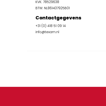
KVK: 78529638
BTW: NL861437925B01
Contactgegevens
+31 (0) 418 51 09 14
info@texam.nl