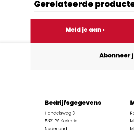
Gerelateerde product
Meld je aan ›
Abonneer j
Bedrijfsgegevens
M
Handelsweg 3
R
5331 PS Kerkdriel
M
Nederland
Mi