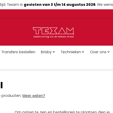
tijd. Texam is
gesloten van 3 t/m 14 augustus 2026
. We wense
Transfers bestellen
Brisby
Technieken
Over ons
l
ge producten.
Meer weten?
Om prijzen te zien en bestellingen te plaatsen dien je